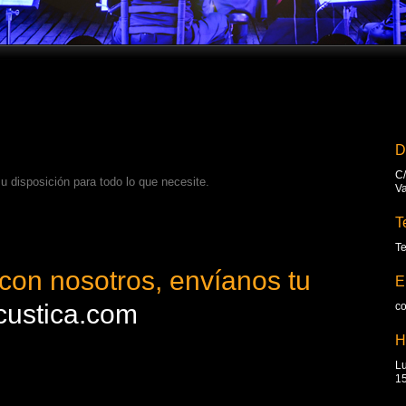
D
C/
 disposición para todo lo que necesite.
Va
T
Te
 con nosotros, envíanos tu
E
custica.com
c
H
Lu
15