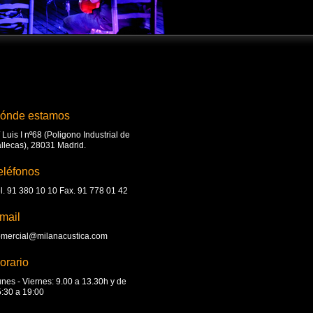
ónde estamos
 Luis I nº68 (Poligono Industrial de
llecas), 28031 Madrid.
eléfonos
l. 91 380 10 10 Fax. 91 778 01 42
mail
omercial@milanacustica.com
orario
nes - Viernes: 9.00 a 13.30h y de
:30 a 19:00