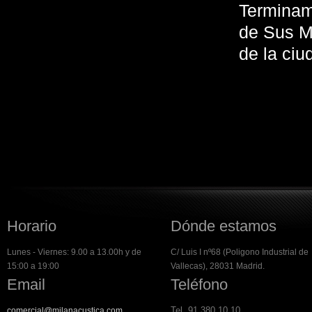
Terminam
de Sus M
de la ciu
Horario
Dónde estamos
Lunes - Viernes: 9.00 a 13.00h y de
C/ Luis I nº68 (Poligono Industrial de
15:00 a 19:00
Vallecas), 28031 Madrid.
Email
Teléfono
Tel. 91 380 10 10
comercial@milanacustica.com