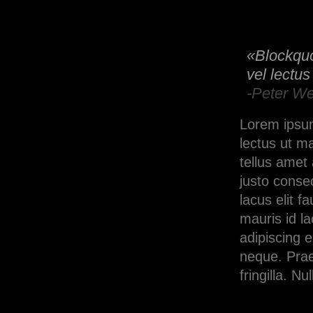
«Blockquot
vel lectus
-Peter We
Lorem ipsum 
lectus ut m
tellus amet 
justo conse
lacus elit f
mauris id l
adipiscing e
neque. Prae
fringilla. N