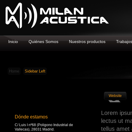
Inicio
Quiénes Somos
Nuestros productos
Trabajo
Home
Sidebar Left
Website
Lorem ipsum 
Dónde estamos
lectus ut m
C/ Luis I nº68 (Poligono Industrial de
tellus amet 
Vallecas), 28031 Madrid.