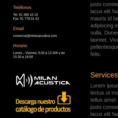
justo conse
Teléfonos
lacus elit f
Tel. 91 380 10 10
mauris id l
Fax. 91 778 01 42
adipiscing e
Email
nulla. Donec
comercial@milanacustica.com
laoreet. Vi
Horario
pellentesqu
Lunes – Viernes: 9.00 a 13.30h y de
felis.
15:30 a 19:00
Services
Lorem ipsum 
lectus ut m
tellus amet 
justo conse
lacus elit f