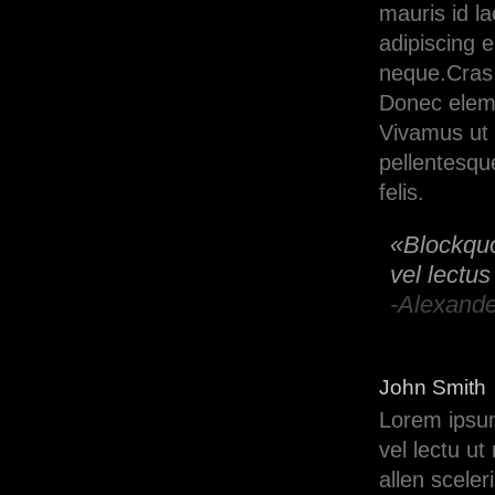
mauris id l
adipiscing e
neque.Cras s
Donec elemen
Vivamus ut 
pellentesqu
felis.
«Blockquot
vel lectus
-Alexande
John Smith
Lorem ipsum 
vel lectu u
allen sceler